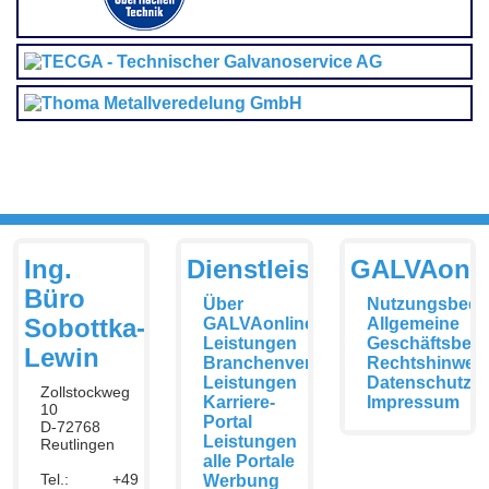
Ing.
Dienstleistungen
GALVAonli
Büro
Über
Nutzungsbedi
Sobottka-
GALVAonline
Allgemeine
Leistungen
Geschäftsbed
Lewin
Branchenverzeichnis
Rechtshinwei
Leistungen
Datenschutzer
Zollstockweg
Karriere-
Impressum
10
Portal
D-72768
Leistungen
Reutlingen
alle Portale
Tel.: +49
Werbung