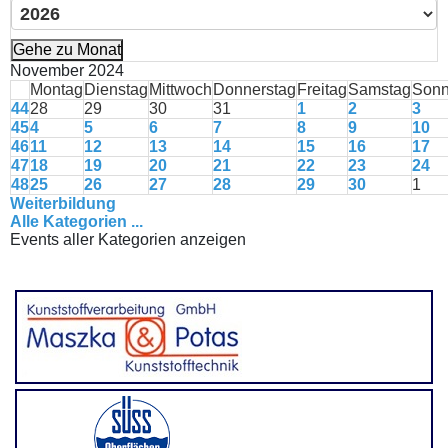
Gehe zu Monat
November 2024
Montag
Dienstag
Mittwoch
Donnerstag
Freitag
Samstag
Sonn
44
28
29
30
31
1
2
3
45
4
5
6
7
8
9
10
46
11
12
13
14
15
16
17
47
18
19
20
21
22
23
24
48
25
26
27
28
29
30
1
Weiterbildung
Alle Kategorien ...
Events aller Kategorien anzeigen