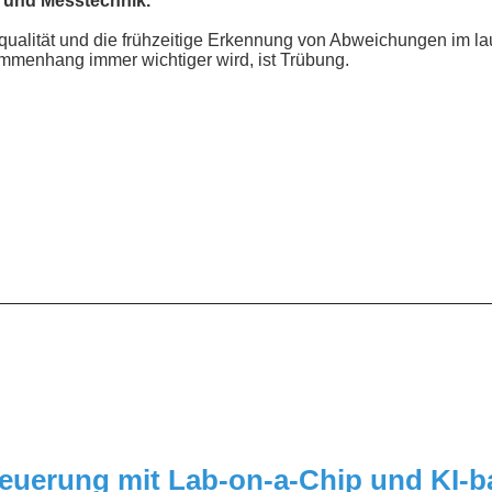
- und Messtechnik.
nqualität und die frühzeitige Erkennung von Abweichungen im l
mmenhang immer wichtiger wird, ist Trübung.
__________________________________________________
steuerung mit Lab-on-a-Chip und KI-