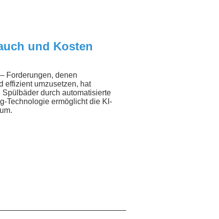
rauch und Kosten
n – Forderungen, denen
effizient umzusetzen, hat
d Spülbäder durch automatisierte
-Technologie ermöglicht die KI-
uum.
_____________________________