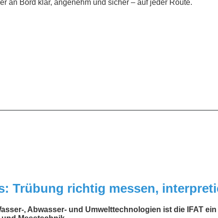
er an Bord klar, angenehm und sicher – auf jeder Route.
__________________________________________________
s: Trübung richtig messen, interpreti
asser-, Abwasser- und Umwelttechnologien ist die IFAT ein z