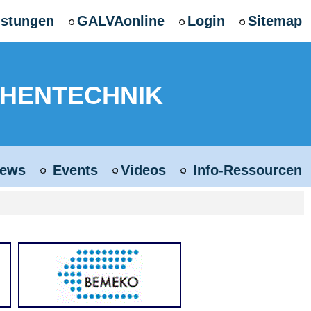
istungen
GALVAonline
Login
Sitemap
CHENTECHNIK
ews
Events
Videos
Info-Ressourcen