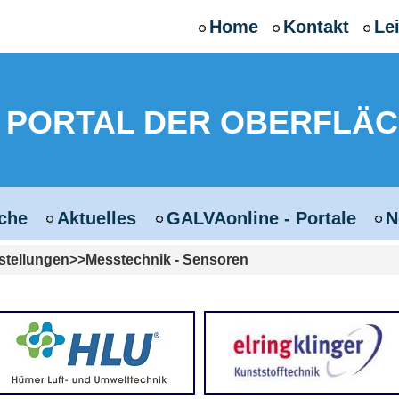
Home
Kontakt
Le
 - PORTAL DER OBERFLÄ
che
Aktuelles
GALVAonline - Portale
N
stellungen
Messtechnik - Sensoren