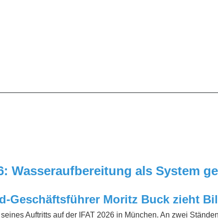
__________________________________________________
6: Wasseraufbereitung als System g
d-Geschäftsführer Moritz Buck zieht B
z seines Auftritts auf der IFAT 2026 in München. An zwei Stände