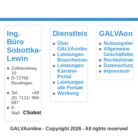
Ing.
Dienstleistungen
GALVAonli
Büro
Über
Nutzungsbedi
Sobottka-
GALVAonline
Allgemeine
Leistungen
Geschäftsbed
Lewin
Branchenverzeichnis
Rechtshinwei
Leistungen
Datenschutzer
Zollstockweg
Karriere-
Impressum
10
Portal
D-72768
Leistungen
Reutlingen
alle Portale
Tel.: +49
Werbung
(0) 7121/ 966
087
E-
CSobottka@galvaonline.de
Mail:
GALVAonline - Copyright 2026 - All rights reserved