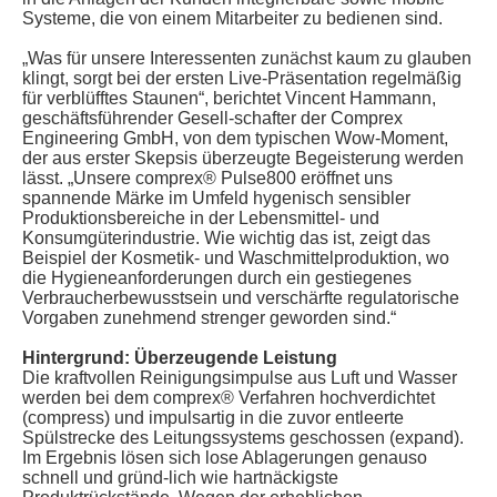
Systeme, die von einem Mitarbeiter zu bedienen sind.
„Was für unsere Interessenten zunächst kaum zu glauben
klingt, sorgt bei der ersten Live-Präsentation regelmäßig
für verblüfftes Staunen“, berichtet Vincent Hammann,
geschäftsführender Gesell-schafter der Comprex
Engineering GmbH, von dem typischen Wow-Moment,
der aus erster Skepsis überzeugte Begeisterung werden
lässt. „Unsere comprex® Pulse800 eröffnet uns
spannende Märke im Umfeld hygenisch sensibler
Produktionsbereiche in der Lebensmittel- und
Konsumgüterindustrie. Wie wichtig das ist, zeigt das
Beispiel der Kosmetik- und Waschmittelproduktion, wo
die Hygieneanforderungen durch ein gestiegenes
Verbraucherbewusstsein und verschärfte regulatorische
Vorgaben zunehmend strenger geworden sind.“
Hintergrund: Überzeugende Leistung
Die kraftvollen Reinigungsimpulse aus Luft und Wasser
werden bei dem comprex® Verfahren hochverdichtet
(compress) und impulsartig in die zuvor entleerte
Spülstrecke des Leitungssystems geschossen (expand).
Im Ergebnis lösen sich lose Ablagerungen genauso
schnell und gründ-lich wie hartnäckigste