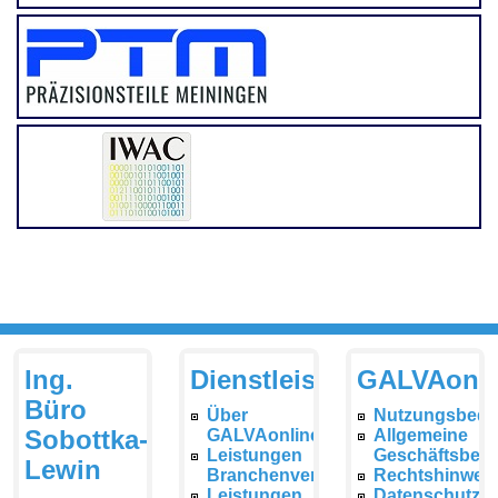
Ing.
Dienstleistungen
GALVAonli
Büro
Über
Nutzungsbedi
Sobottka-
GALVAonline
Allgemeine
Leistungen
Geschäftsbed
Lewin
Branchenverzeichnis
Rechtshinwei
Leistungen
Datenschutzer