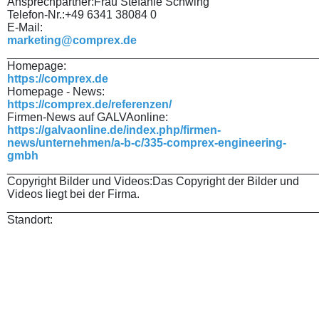
Ansprechpartner:
Frau Stefanie Schwing
Telefon-Nr.:
+49 6341 38084 0
E-Mail:
marketing@comprex.de
________________________________________________
Homepage:
https://comprex.de
Homepage - News:
https://comprex.de/referenzen/
Firmen-News auf GALVAonline:
https://galvaonline.de/index.php/firmen-
news/unternehmen/a-b-c/335-comprex-engineering-
gmbh
________________________________________________
Copyright Bilder und Videos:
Das Copyright der Bilder und
Videos liegt bei der Firma.
________________________________________________
Standort: