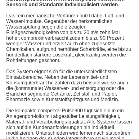
Sensorik und Standards individualisiert werden.
Das rein mechanische Verfahren nutzt dabei Luft- und
Wasser-impulse. Gegenüber der herkömmlichen
Wasserspülung liegen die erzeugten
Fließgeschwindigkeiten von bis zu 20 m/s zehn Mal
höher. comprex® verbraucht zudem bis zu 90 Prozent
weniger Wasser und erzielt auch ohne zugesetzte
Chemikalien, aufgrund herhöhter Scherkräfte, eine bis zu
hundertfach stärkere Lösekraft; gleichzeitig werden die
Rohrleitungen geschont.
Das System eignet sich für die unterschiedlichsten
Einsatzbereiche. Neben der Lebensmittel- und
Konsumgüterbranche zählen dazu beispielsweise auch
die (kommunale) Wasserver- und entsorgung oder die
Branchensegmente Getränke, Zellstoff und Papier,
Pharmazie sowie Kunststoffspritzguss und Medizin.
Die kompakte comprex® Pulse800 fügt sich ein in ein
Anlagenport-folio mit abgestufter Leistungsfähigkeit,
Material- und Verarbeitungs-qualität. Alle Systeme lassen
sich auf die Kundenanforderungen hin individuell
modifizieren. Unterschieden wird ferner nach stationären,
in die Anlagen der Kunden integrierbare sowie mobile