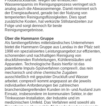
Produktrückstände. Wegen der erheblichen
Wasserersparnis im Reinigungsprozess verringert sich
analog auch die Abwassermenge. Damit minimiert sich
der Energieaufwand, gerade bei der Nutzung von
temperierten Reinigungsflüssigkeiten. Dies spart
zusätzliche Kosten, hat verkürzte Stillstandzeiten zur
Folge und sorgt dennoch für beste
Reinigungsergebnisse.
Über die Hammann Gruppe
Als familiengeführtes mittelständisches Unternehmen
bietet die Hammann Gruppe aus Landau in der Pfalz seit
1998 ein spezialisiertes Leistungsangebot zur effizienten,
schonenden und nachhaltigen Reinigung von
druckführenden Rohrleitungen, Kühlkreisläufen und
Apparaten. Technologische Basis hierfür ist das
patentierte Impuls-Spülverfahren comprex®, das rein
mechanisch und ohne chemische Zugaben
ausschließlich mit gepulster Druckluft und Wasser
arbeitet. comprex® kommt angepasst an die jeweils
individuellen Anforderungen bei zahlreichen
branchenübergreifenden Kunden im In- und Ausland zum
Einsatz, insbesondere im kommunalen Sektor, in der
Trinkwasser-Installation, der Industrie und im
medizinischen Umfeld. Das Verfahren wird sowohl als