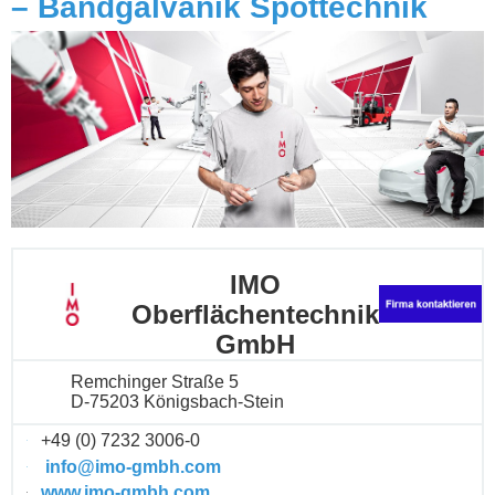
– Bandgalvanik Spottechnik
IMO
Oberflächentechnik
GmbH
Remchinger Straße 5
D-75203 Königsbach-Stein
+49 (0) 7232 3006-0
info@imo-gmbh.com
www.imo-gmbh.com