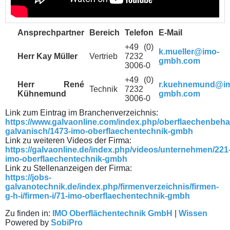
Ansprechpartner
Bereich
Telefon
E-Mail
+49 (0)
k.mueller@imo-
Herr Kay Müller
Vertrieb
7232
gmbh.com
3006-0
+49 (0)
Herr René
r.kuehnemund@i
Technik
7232
Kühnemund
gmbh.com
3006-0
Link zum Eintrag im Branchenverzeichnis:
https://www.galvaonline.com/index.php/oberflaechenbeh
galvanisch/1473-imo-oberflaechentechnik-gmbh
Link zu weiteren Videos der Firma:
https://galvaonline.de/index.php/videos/unternehmen/221
imo-oberflaechentechnik-gmbh
Link zu Stellenanzeigen der Firma:
https://jobs-
galvanotechnik.de/index.php/firmenverzeichnis/firmen-
g-h-i/firmen-i/71-imo-oberflaechentechnik-gmbh
Zu finden in:
IMO Oberflächentechnik GmbH
|
Wissen
Powered by
SobiPro