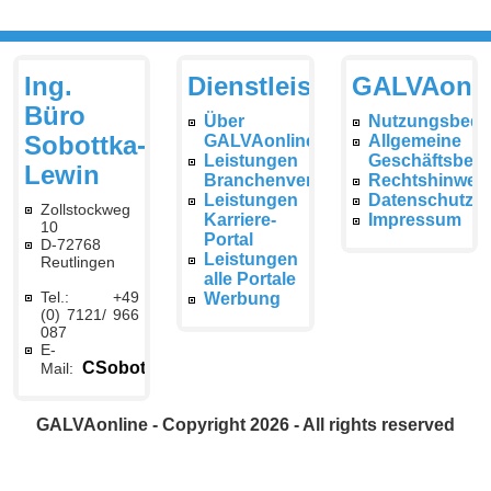
Ing.
Dienstleistungen
GALVAonli
Büro
Über
Nutzungsbedi
Sobottka-
GALVAonline
Allgemeine
Leistungen
Geschäftsbed
Lewin
Branchenverzeichnis
Rechtshinwei
Leistungen
Datenschutzer
Zollstockweg
Karriere-
Impressum
10
Portal
D-72768
Leistungen
Reutlingen
alle Portale
Tel.: +49
Werbung
(0) 7121/ 966
087
E-
CSobottka@galvaonline.de
Mail:
GALVAonline - Copyright 2026 - All rights reserved